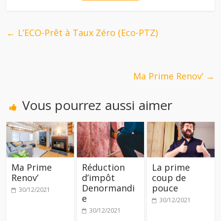
←
L’ECO-Prêt à Taux Zéro (Eco-PTZ)
Ma Prime Renov’
→
Vous pourrez aussi aimer
Ma Prime
Réduction
La prime
Renov’
d’impôt
coup de
Denormandi
pouce
30/12/2021
e
30/12/2021
30/12/2021