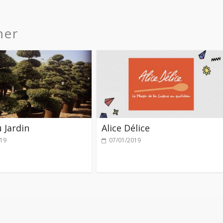
mer
 Jardin
Alice Délice
019
07/01/2019