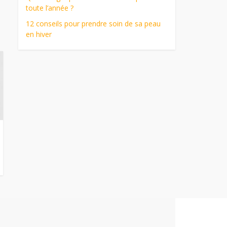
toute l’année ?
12 conseils pour prendre soin de sa peau
en hiver